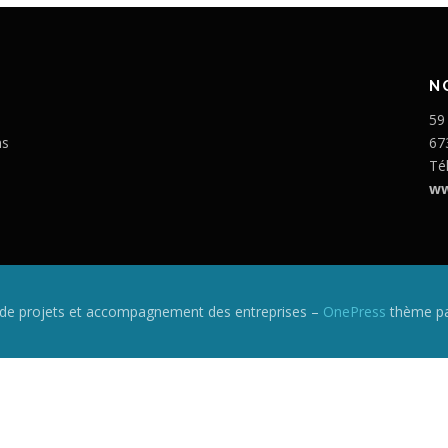
N
59
ns
67
Té
ww
n de projets et accompagnement des entreprises
–
OnePress
thème pa