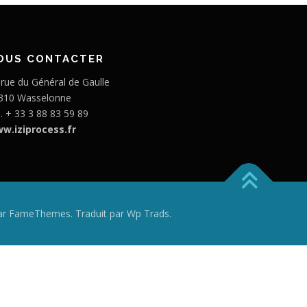
OUS CONTACTER
 rue du Général de Gaulle
310 Wasselonne
l. + 33 3 88 83 59 89
w.iziprocess.fr
r FameThemes. Traduit par Wp Trads.